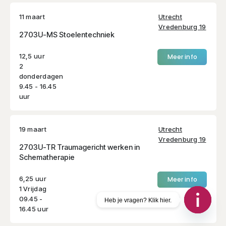
11 maart
Utrecht
Vredenburg 19
2703U-MS Stoelentechniek
12,5 uur
Meer info
2
donderdagen
9.45 - 16.45
uur
19 maart
Utrecht
Vredenburg 19
2703U-TR Traumagericht werken in
Schematherapie
6,25 uur
Meer info
1 Vrijdag
09.45 -
Heb je vragen? Klik hier.
16.45 uur
Open
chaty