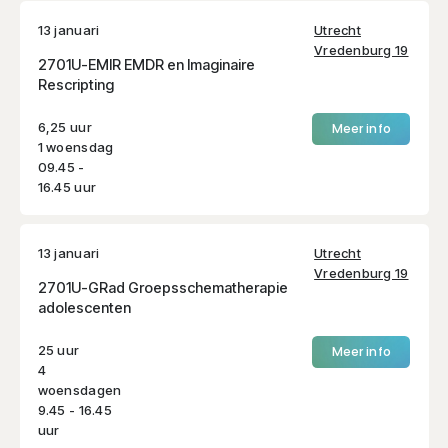
13 januari
Utrecht
Vredenburg 19
2701U-EMIR EMDR en Imaginaire
Rescripting
6,25 uur
Meer info
1 woensdag
09.45 -
16.45 uur
13 januari
Utrecht
Vredenburg 19
2701U-GRad Groepsschematherapie
adolescenten
25 uur
Meer info
4
woensdagen
9.45 - 16.45
uur