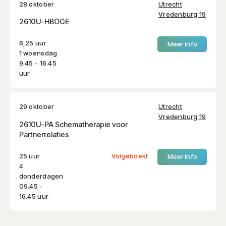
28 oktober
Utrecht
Vredenburg 19
2610U-HBOGE
6,25 uur
Meer info
1 woensdag
9.45 - 16.45
uur
29 oktober
Utrecht
Vredenburg 19
2610U-PA Schematherapie voor
Partnerrelaties
25 uur
Volgeboekt
Meer info
4
donderdagen
09.45 -
16.45 uur