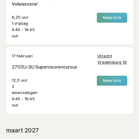
Volwassene’
6,25 uur
Meer info
1 vrijdag
9.45 - 16.45
uur
17 februari
Utrecht
Vredenburg 19
2703U-SU Supervisorencursus
12,5 uur
Meer info
2
woensdagen
9.45 - 16.45
uur
maart 2027