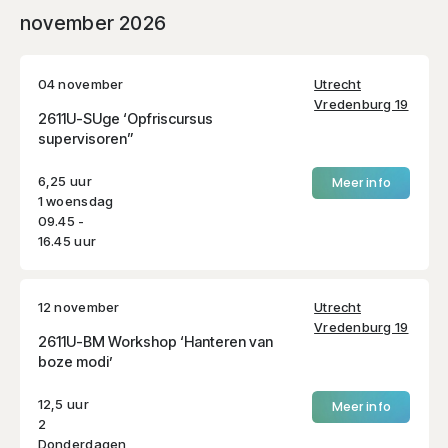
november 2026
04 november
Utrecht
Vredenburg 19
2611U-SUge ‘Opfriscursus
supervisoren”
6,25 uur
Meer info
1 woensdag
09.45 -
16.45 uur
12 november
Utrecht
Vredenburg 19
2611U-BM Workshop ‘Hanteren van
boze modi’
12,5 uur
Meer info
2
Donderdagen