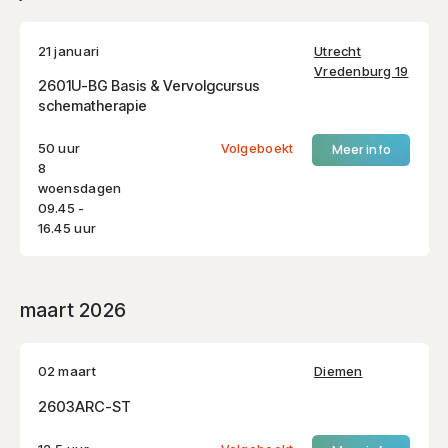
21 januari
Utrecht
Vredenburg 19
2601U-BG Basis & Vervolgcursus
schematherapie
50 uur
Volgeboekt
Meer info
8
woensdagen
09.45 -
16.45 uur
maart 2026
02 maart
Diemen
2603ARC-ST