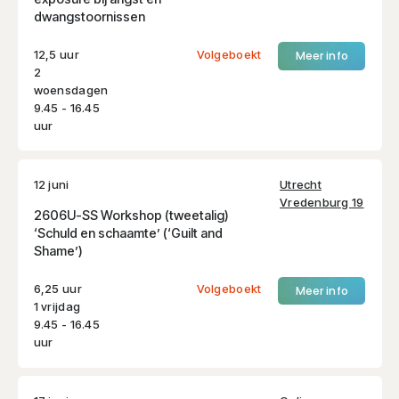
dwangstoornissen
12,5 uur
Volgeboekt
Meer info
2
woensdagen
9.45 - 16.45
uur
12 juni
Utrecht
Vredenburg 19
2606U-SS Workshop (tweetalig)
‘Schuld en schaamte’ (‘Guilt and
Shame’)
6,25 uur
Volgeboekt
Meer info
1 vrijdag
9.45 - 16.45
uur