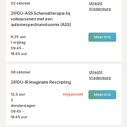
02 oktober
Utrecht
Vredenburg
2610U-ASS Schematherapie bij
volwassenen met een
autismespectrumstoornis (ASS)
6,25 uur
Meer info
1 vrijdag
09.45 -
16.45 uur
08 oktober
Utrecht
Vredenburg
2610U-IR Imaginaire Rescripting
12,5 uur
Volgeboekt
Meer info
2
donderdagen
09.45 -
16.45 uur