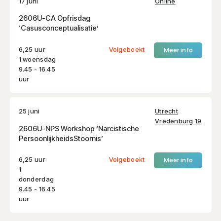
17 juni
Online
2606U-CA Opfrisdag
‘Casusconceptualisatie’
6,25 uur
Volgeboekt
Meer info
1 woensdag
9.45 - 16.45
uur
25 juni
Utrecht
Vredenburg 19
2606U-NPS Workshop ‘Narcistische
PersoonlijkheidsStoornis’
6,25 uur
Volgeboekt
Meer info
1
donderdag
9.45 - 16.45
uur