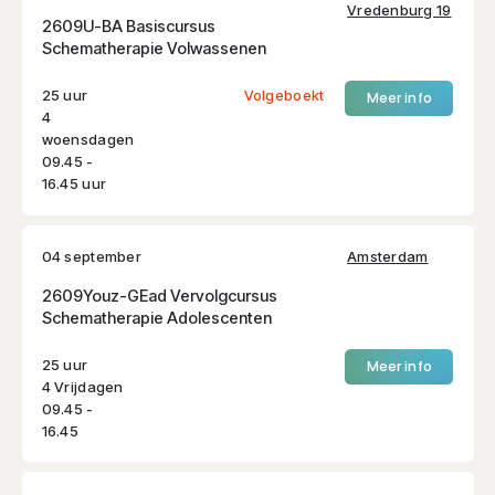
Vredenburg 19
2609U-BA Basiscursus
Schematherapie Volwassenen
25 uur
Volgeboekt
Meer info
4
woensdagen
09.45 -
16.45 uur
04 september
Amsterdam
2609Youz-GEad Vervolgcursus
Schematherapie Adolescenten
25 uur
Meer info
4 Vrijdagen
09.45 -
16.45