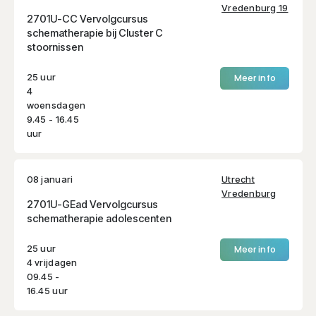
Vredenburg 19
2701U-CC Vervolgcursus
schematherapie bij Cluster C
stoornissen
25 uur
Meer info
4
woensdagen
9.45 - 16.45
uur
08 januari
Utrecht
Vredenburg
2701U-GEad Vervolgcursus
schematherapie adolescenten
25 uur
Meer info
4 vrijdagen
09.45 -
16.45 uur