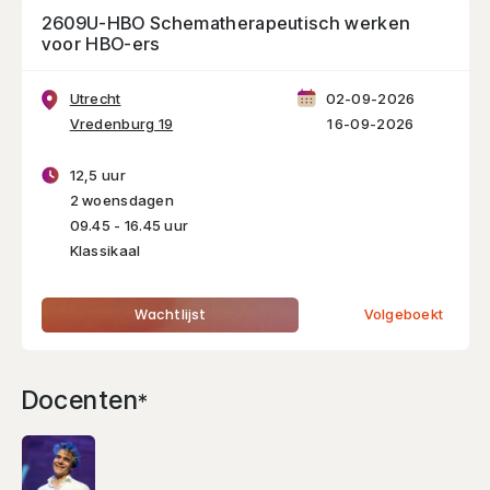
2609U-HBO Schematherapeutisch werken
voor HBO-ers
Utrecht
02-09-2026
Vredenburg 19
16-09-2026
12,5 uur
2 woensdagen
09.45 - 16.45 uur
Klassikaal
Volgeboekt
Wachtlijst
Voornaam
Docenten
*
Achternaam