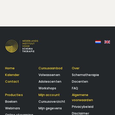
Home
Cursusaanbod
Over
Kalender
Volwassenen
Schematherapie
Contact
Adolescenten
Docenten
Workshops
FAQ
Producties
Mijn account
Algemene
voorwaarden
Boeken
Cursusoverzicht
Privacybeleid
Webinars
Mijn gegevens
Disclaimer
Online streaming